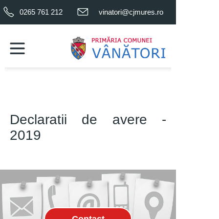
0265 761 212
vinatori@cjmures.ro
.
.
Declaratii de avere -
2019