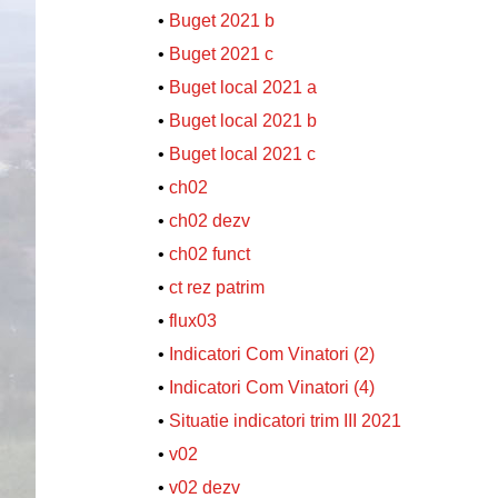
•
Buget 2021 b
•
Buget 2021 c
•
Buget local 2021 a
•
Buget local 2021 b
•
Buget local 2021 c
•
ch02
•
ch02 dezv
•
ch02 funct
•
ct rez patrim
•
flux03
•
Indicatori Com Vinatori (2)
•
Indicatori Com Vinatori (4)
•
Situatie indicatori trim III 2021
•
v02
•
v02 dezv