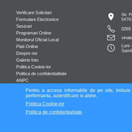
Verificare Solicitari
Str. P
Formulare Electronice
54763
Sesizari
0265
Programari Online
vinat
Monitorul Oficial Local
Luni -
Plati Online
Samba
Despre noi
Galerie foto
Politica Cookie-lor
Politica de confidentialitate
ANPC
Pentru a accesa informatiile de pe site, trebuie 
performanta, autentificare si altele.
Politica Cookie-lor
Politica de confidentialitate
© 2026 |
www.comunavinatori.ro