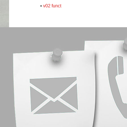
•
v02 funct