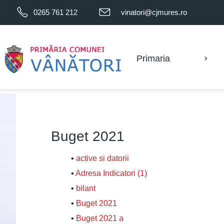
0265 761 212
vinatori@cjmures.ro
.
Primaria
.
Buget 2021
•
active si datorii
•
Adresa Indicatori (1)
•
bilant
•
Buget 2021
•
Buget 2021 a