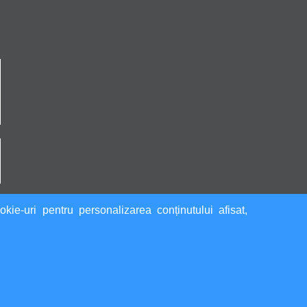
kie-uri pentru personalizarea conținutului afisat,
dev by StaHo