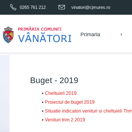
0265 761 212
vinatori@cjmures.ro
.
Primaria
.
Buget - 2019
•
Cheltuieli 2019
•
Proiectul de buget 2019
•
Situatie indicatori venituri si cheltuieli Tri
•
Venituri trim 2 2019